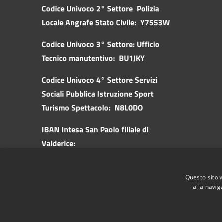
Codice Univoco 2° Settore Polizia
Locale Angrafe Stato Civile: Y7553W
Codice Univoco 3° Settore: Ufficio
Tecnico manutentivo: BU1JKY
Codice Univoco 4° Settore Servizi
Sociali Pubblica
Istruzione Sport
Turismo Spettacolo: N8L0DO
IBAN Intesa San Paolo filiale di
Valderice:
IT57K0306981970100000046010
IBAN Banca d'Italia:
Questo sito 
IT62Z0100003245518300305545
alla navig