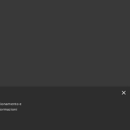
×
nzionamento e
nformazioni