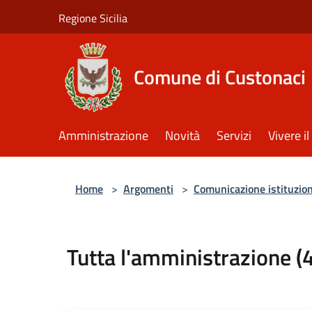
Salta al contenuto principale
Regione Sicilia
Comune di Custonaci
Amministrazione
Novità
Servizi
Vivere 
Home
>
Argomenti
>
Comunicazione istituzio
Tutta l'amministrazione (4