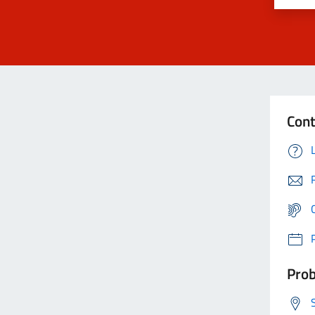
Cont
Prob