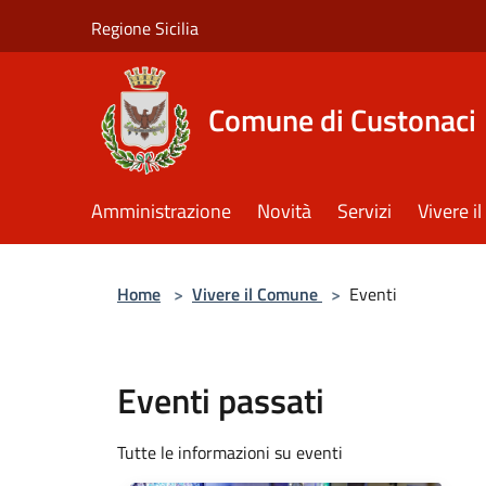
Salta al contenuto principale
Regione Sicilia
Comune di Custonaci
Amministrazione
Novità
Servizi
Vivere 
Home
>
Vivere il Comune
>
Eventi
Eventi passati
Tutte le informazioni su eventi