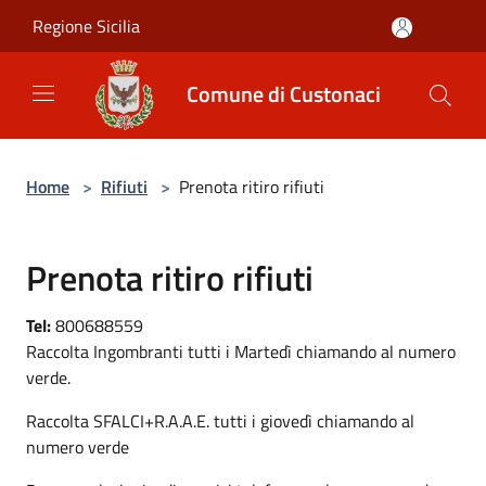
Salta al contenuto principale
Regione Sicilia
Comune di Custonaci
Home
>
Rifiuti
>
Prenota ritiro rifiuti
Prenota ritiro rifiuti
Tel:
800688559
Raccolta Ingombranti tutti i Martedì chiamando al numero
verde.
Raccolta SFALCI+R.A.A.E. tutti i giovedì chiamando al
numero verde