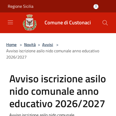
Salta al contenuto principale
Regione Sicilia
Comune di Custonaci
Home
>
Novità
>
Avvisi
>
Avviso iscrizione asilo nido comunale anno educativo
2026/2027
Avviso iscrizione asilo
nido comunale anno
educativo 2026/2027
Avviso iscrizione asilo nido comunale